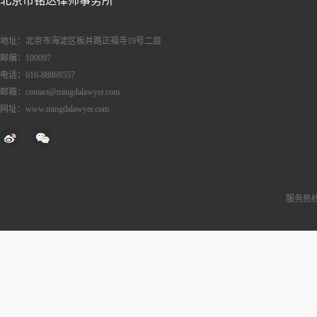
北京市铭达律师事务所
地址：北京市海淀区板井路正福寺19号二层
邮编：100097
电话：010-88869557
邮箱：contact@mingdalawyer.com
网址：www.mingdalawyer.com
服务热线：