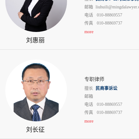
邮箱 liuhuili@mingdalawyer.
电话 010-88869557
传真 010-88869737
more
刘惠丽
专职律师
擅长
民商事诉讼
邮箱
电话 010-88869557
传真 010-88869737
more
刘长征