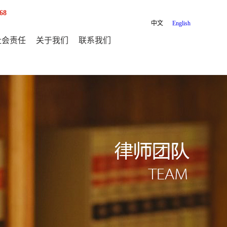
68
中文
English
社会责任
关于我们
联系我们