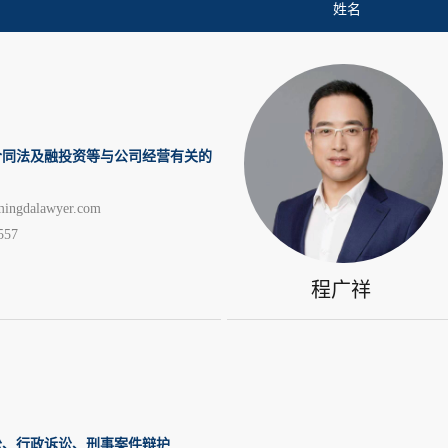
姓名
合同法及融投资等与公司经营有关的
ngdalawyer.com
557
737
程广祥
讼、行政诉讼、刑事案件辩护