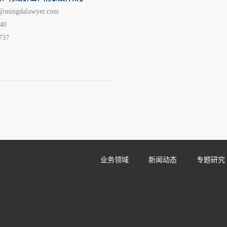
mingdalawyer.com
40
737
业务领域
新闻动态
专题研究