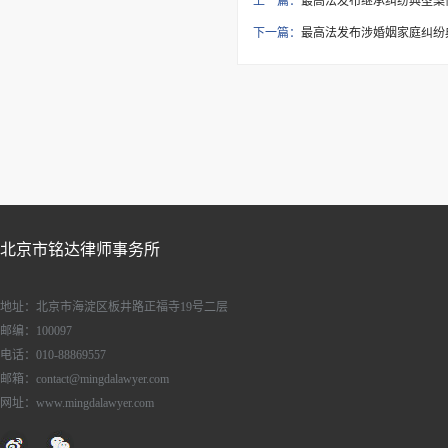
上一篇：
最高法发布继承纠纷典型案
下一篇：
最高法发布涉婚姻家庭纠纷
北京市铭达律师事务所
地址：北京市海淀区板井路正福寺19号二层
邮编：100097
电话：010-88869557
邮箱：contact@mingdalawyer.com
网址：www.mingdalawyer.com