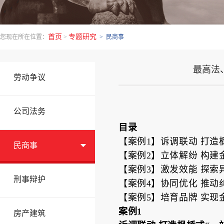
首页
专题研究
您现在所在位置：
>
> 民商事
最高法
劳动争议
公司法务
目录
【案例1】诉调联动 打造
民商事
【案例2】立体解纷 构建
【案例3】激发效能 探
刑事辩护
【案例4】协同优化 推
【案例5】培育品牌 实
案例1
房产建筑