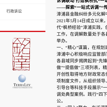
诉调联动 打造枫桥式“一
——探索“一站式诉调”“
行政诉讼
漳浦县金融纠纷多元化解
2021年5月14日成立
代“枫桥经验”漳浦实践，
工作，在调解数量处于各
举办。
一、“精心”谋篇，在规
漳浦中心积极响应监管部
各县域同步揭牌起到“先锋
做”“提倡做”三项列表
开创性取得地方财政常态
项制度文件，从组织领导
引导台等科技手段展示“
调处典型案例。践行“四
公。