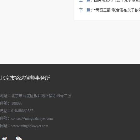
上一篇：
国务院发布《公平竞争审查
下一篇：
“两高三部”联合发布关于依
北京市铭达律师事务所
地址：北京市海淀区板井路正福寺19号二层
邮编：100097
电话：010-88869557
邮箱：contact@mingdalawyer.com
网址：www.mingdalawyer.com